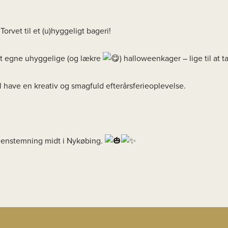
orvet til et (u)hyggeligt bageri!
lt egne uhyggelige (og lækre
) halloweenkager – lige til at
vil have en kreativ og smagfuld efterårsferieoplevelse.
weenstemning midt i Nykøbing.