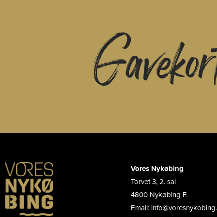
Gavekor
Vores Nykøbing
Torvet 3, 2. sal
4800 Nykøbing F.
Email: info@voresnykobing