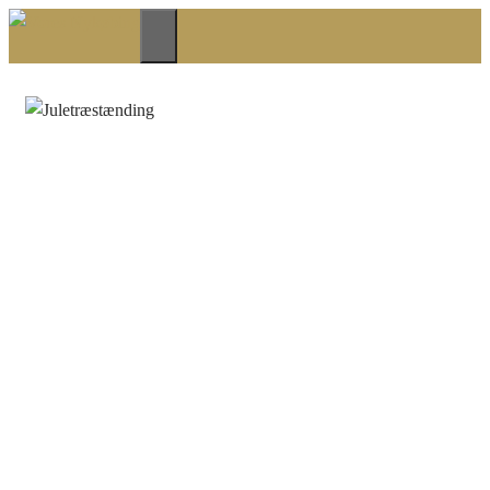
Hop
til
Menu
indhold