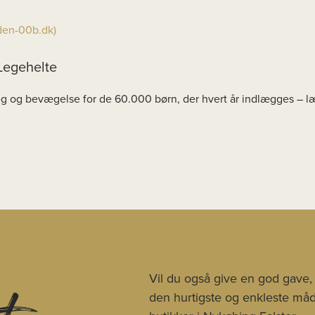
nden-00b.dk)
Legehelte
leg og bevægelse for de 60.000 børn, der hvert år indlægges – 
Vil du også give en god gave,
den hurtigste og enkleste måde