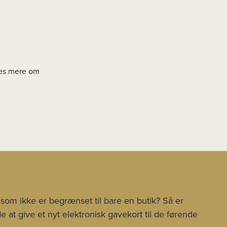
læs mere om
 som ikke er begrænset til bare en butik? Så er
 at give et nyt elektronisk gavekort til de førende