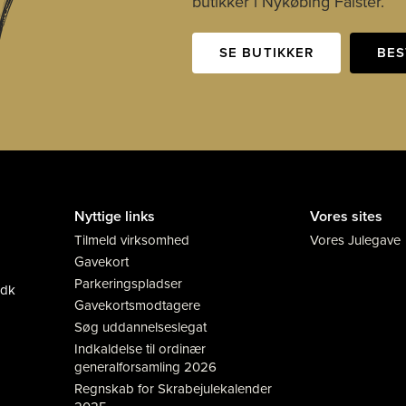
t
butikker i Nykøbing Falster.
SE BUTIKKER
BES
Nyttige links
Vores sites
Tilmeld virksomhed
Vores Julegave
Gavekort
Parkeringspladser
.dk
Gavekortsmodtagere
Søg uddannelseslegat
Indkaldelse til ordinær
generalforsamling 2026
Regnskab for Skrabejulekalender