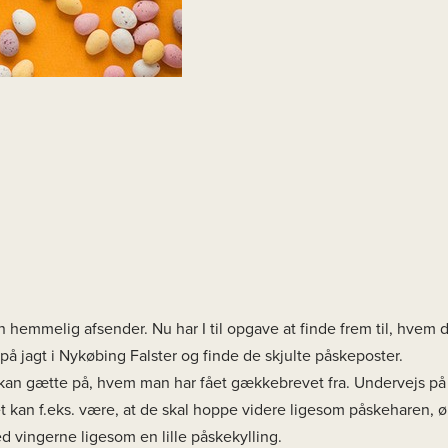
n hemmelig afsender. Nu har I til opgave at finde frem til, hvem
 på jagt i Nykøbing Falster og finde de skjulte påskeposter.
t kan gætte på, hvem man har fået gækkebrevet fra. Undervejs p
 kan f.eks. være, at de skal hoppe videre ligesom påskeharen, 
d vingerne ligesom en lille påskekylling.