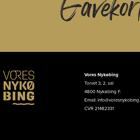
Gavekor
Vores Nykøbing
Torvet 3, 2. sal
4800 Nykøbing F.
Email: info@voresnykobing
CVR 21482331