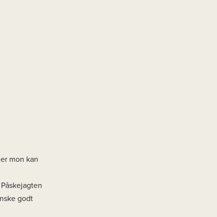
 der mon kan
å Påskejagten
ønske godt