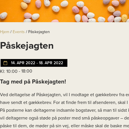
Hjem
/
Events
/
Påskejagten
Påskejagten
14. APR 2022
- 18. APR 2022
- 18:00
Kl: 10:00
Tag med på Påskejagten!
Ved deltagelse af Påskejagten, vil I modtage et gækkebrev fra e
have sendt et gækkebrev. For at finde frem til afsenderen, skal I
På posterne kan deltagerne indsamle bogstaver, så man til sids
vil deltagerne også støde på poster med små påskeopgaver – det
påske til dem, de møder på sin vej, eller måske skal de baske me