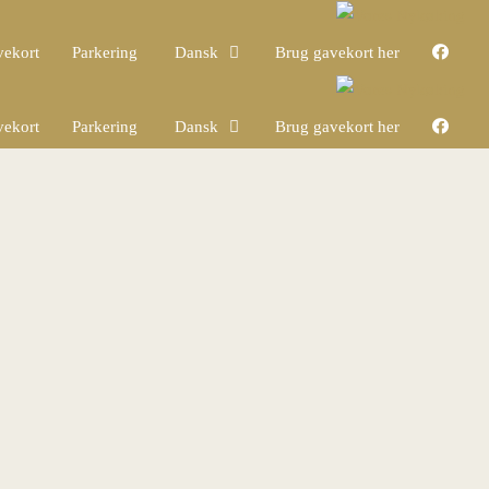
ekort
Parkering
Dansk
Brug gavekort her
ekort
Parkering
Dansk
Brug gavekort her