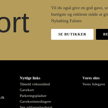
Vil du også give en god gave, so
rt
hurtigste og enkleste måde at giv
Nykøbing Falster.
SE BUTIKKER
B
Nyttige links
Vores sites
Tilmeld virksomhed
Vores Julegave
Gavekort
Parkeringspladser
.dk
Gavekortsmodtagere
Søg uddannelseslegat