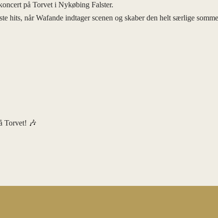
oncert på Torvet i Nykøbing Falster.
ørste hits, når Wafande indtager scenen og skaber den helt særlige somm
å Torvet! 🎶