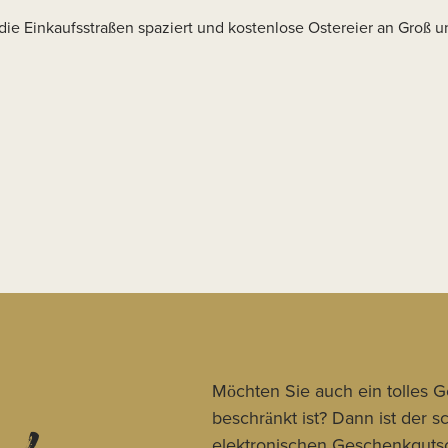
die Einkaufsstraßen spaziert und kostenlose Ostereier an Groß u
Möchten Sie auch ein tolles 
beschränkt ist? Dann ist der 
elektronischen Geschenkgutsc