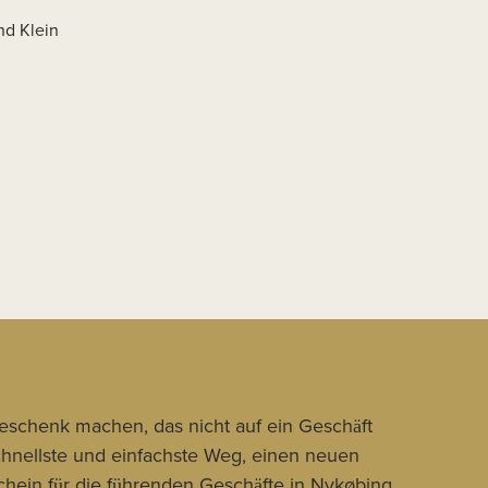
nd Klein
Geschenk machen, das nicht auf ein Geschäft
schnellste und einfachste Weg, einen neuen
hein für die führenden Geschäfte in Nykøbing