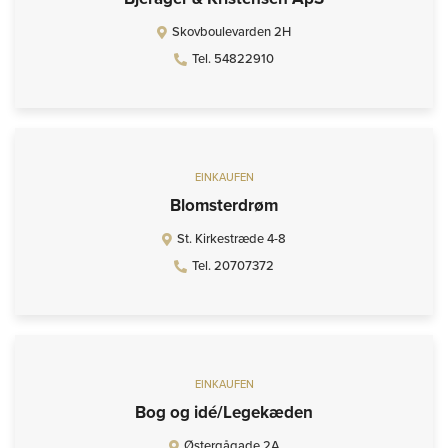
Skovboulevarden 2H
Tel. 54822910
EINKAUFEN
Blomsterdrøm
St. Kirkestræde 4-8
Tel. 20707372
EINKAUFEN
Bog og idé/Legekæden
Østergågade 2A