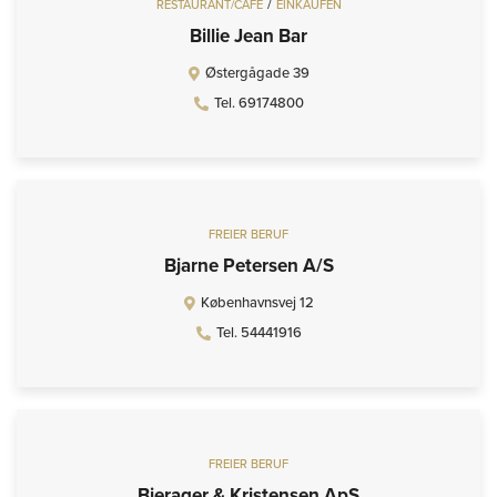
/
RESTAURANT/CAFÉ
EINKAUFEN
Billie Jean Bar
Østergågade 39
Tel. 69174800
FREIER BERUF
Bjarne Petersen A/S
Københavnsvej 12
Tel. 54441916
FREIER BERUF
Bjerager & Kristensen ApS