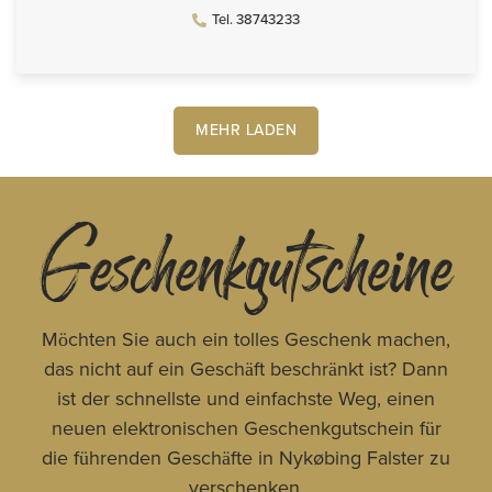
Tel. 38743233
MEHR LADEN
Geschenkgutscheine
Möchten Sie auch ein tolles Geschenk machen,
das nicht auf ein Geschäft beschränkt ist? Dann
ist der schnellste und einfachste Weg, einen
neuen elektronischen Geschenkgutschein für
die führenden Geschäfte in Nykøbing Falster zu
verschenken.