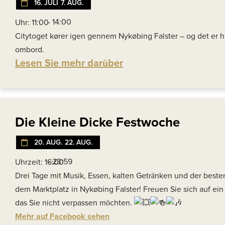
16. JULI
7. AUG.
- 14:00
Uhr: 11:00
Citytoget kører igen gennem Nykøbing Falster – og det er he
ombord.
Lesen Sie mehr darüber
Die Kleine Dicke Festwoche
20. AUG.
22. AUG.
- 23:59
Uhrzeit: 16:00
Drei Tage mit Musik, Essen, kalten Getränken und der best
dem Marktplatz in Nykøbing Falster! Freuen Sie sich auf ei
das Sie nicht verpassen möchten.
Mehr auf Facebook sehen