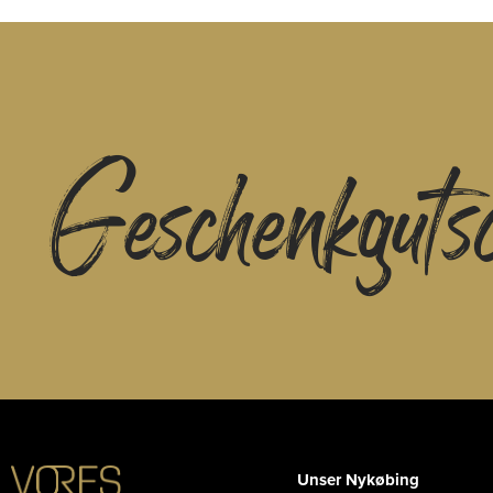
Geschenkguts
Unser Nykøbing