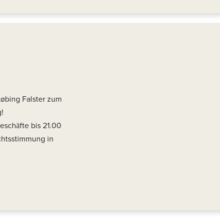
købing Falster zum
!
schäfte bis 21.00
chtsstimmung in