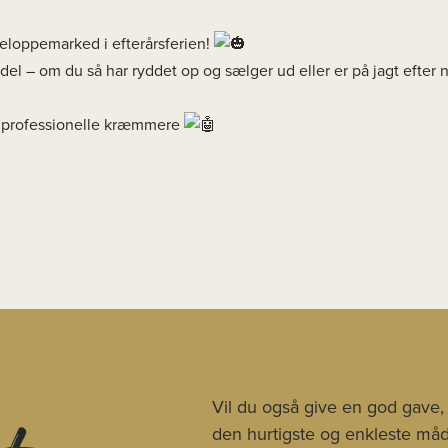
eloppemarked i efterårsferien!
el – om du så har ryddet op og sælger ud eller er på jagt efter ny
er professionelle kræmmere
Vil du også give en god gave,
den hurtigste og enkleste måde