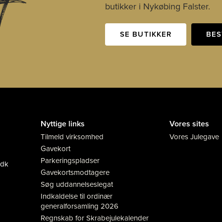
t
butikker i Nykøbing Falster.
SE BUTIKKER
BES
Nyttige links
Vores sites
Tilmeld virksomhed
Vores Julegave
Gavekort
Parkeringspladser
.dk
Gavekortsmodtagere
Søg uddannelseslegat
Indkaldelse til ordinær
generalforsamling 2026
Regnskab for Skrabejulekalender