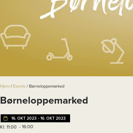
Hjem
/
Events
/
Børneloppemarked
Børneloppemarked
16. OKT 2023
- 16. OKT 2023
- 16:00
Kl: 11:00