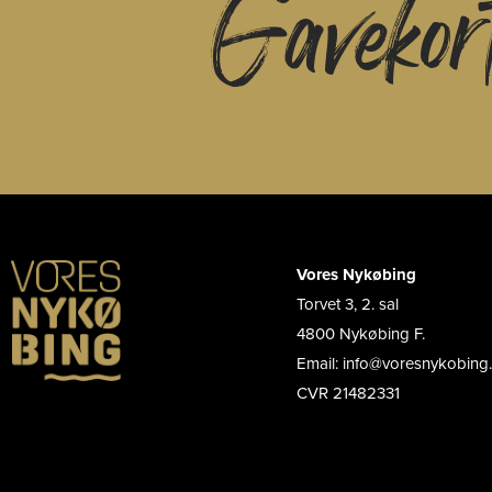
Gavekor
Vores Nykøbing
Torvet 3, 2. sal
4800 Nykøbing F.
Email: info@voresnykobing
CVR 21482331