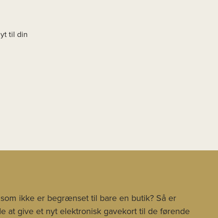
t til din
 som ikke er begrænset til bare en butik? Så er
 at give et nyt elektronisk gavekort til de førende