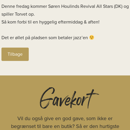
Denne fredag kommer Søren Houlinds Revival All Stars (DK) og
spiller Torvet op.
Så kom forbi til en hyggelig eftermiddag & aften!
Det er øllet på pladsen som betaler jazz’en
Tilbage
Gavekort
Vil du også give en god gave, som ikke er
begrænset til bare en butik? Så er den hurtigste