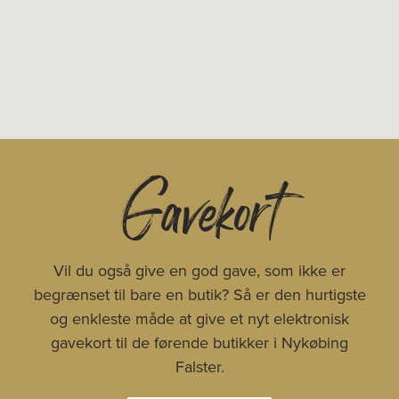
Gavekort
Vil du også give en god gave, som ikke er
begrænset til bare en butik? Så er den hurtigste
og enkleste måde at give et nyt elektronisk
gavekort til de førende butikker i Nykøbing
Falster.