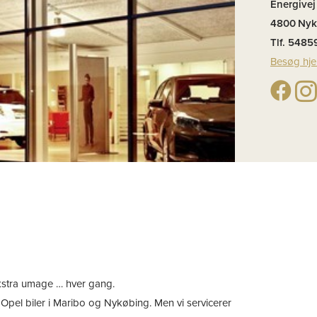
Energivej
4800
Nyk
Tlf. 548
Besøg hj
 ekstra umage … hver gang.
g Opel biler i Maribo og Nykøbing. Men vi servicerer