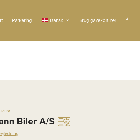
rt
Parkering
Dansk
Brug gavekort her
RHVERV
ann Biler A/S
vejledning