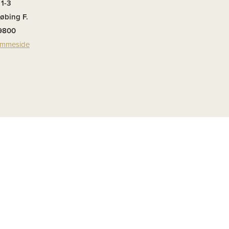
 1-3
øbing F.
59800
emmeside