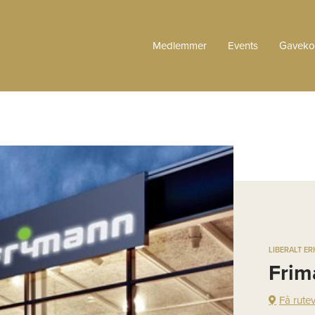
Medlemmer
Events
Gaveko
LIBERALT E
Frim
Få rute