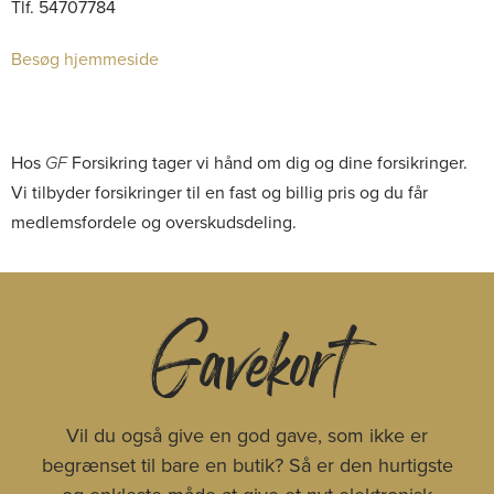
Tlf. 54707784
Besøg hjemmeside
Hos
GF
Forsikring tager vi hånd om dig og dine forsikringer.
Vi tilbyder forsikringer til en fast og billig pris og du får
medlemsfordele og overskudsdeling.
Gavekort
Vil du også give en god gave, som ikke er
begrænset til bare en butik? Så er den hurtigste