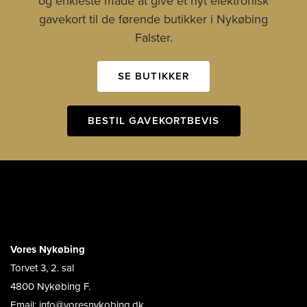
og enkleste måde at give et nyt elektronisk
gavekort til de førende butikker i Nykøbing
Falster.
SE BUTIKKER
BESTIL GAVEKORTBEVIS
Vores Nykøbing
Torvet 3, 2. sal
4800 Nykøbing F.
Email: info@voresnykobing.dk