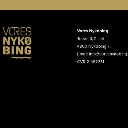
Vores Nykøbing
Torvet 3, 2. sal
4800 Nykøbing F.
Email: info@voresnykobing
CVR 21482331