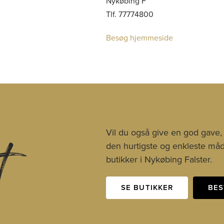
Nykøbing F
Tlf. 77774800
Besøg hjemmeside
t
Vil du også give en god gave,
den hurtigste og enkleste måde
butikker i Nykøbing Falster.
SE BUTIKKER
BES