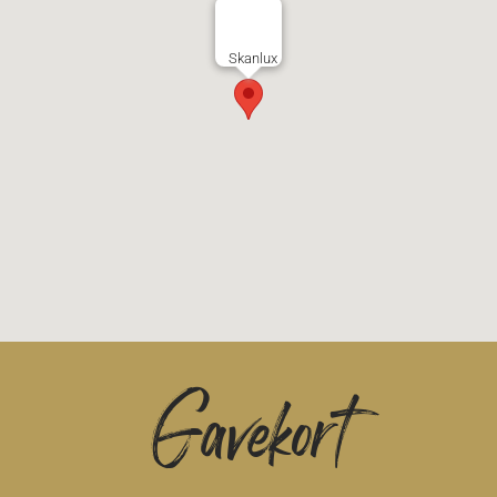
Skanlux
Gavekort