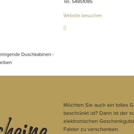
Tel. 54851085
Website besuchen
 reinigende Duschkabinen -
heiben
cheine
Möchten Sie auch ein tolles 
beschränkt ist? Dann ist der 
elektronischen Geschenkgutsc
Falster zu verschenken.