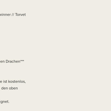
inner // Torvet
hen Drachen***
 ist kostenlos,
zu den oben
ignet.