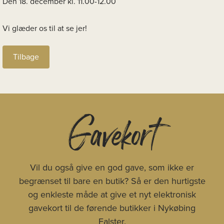
Den 18. december kl. 11.00-12.00
Vi glæder os til at se jer!
Tilbage
Gavekort
Vil du også give en god gave, som ikke er
begrænset til bare en butik? Så er den hurtigste
og enkleste måde at give et nyt elektronisk
gavekort til de førende butikker i Nykøbing
Falster.