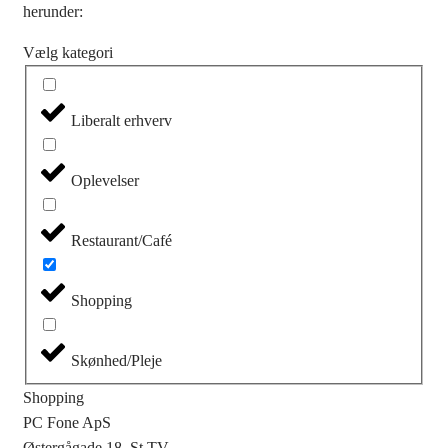
herunder:
Vælg kategori
Liberalt erhverv
Oplevelser
Restaurant/Café
Shopping
Skønhed/Pleje
Shopping
PC Fone ApS
Østergågade 18, St TV