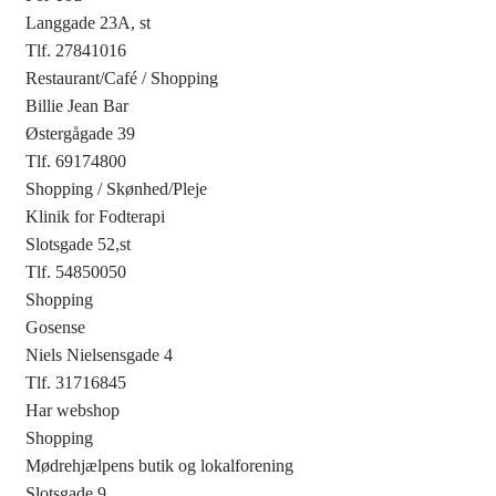
Langgade 23A, st
Tlf. 27841016
Restaurant/Café
/
Shopping
Billie Jean Bar
Østergågade 39
Tlf. 69174800
Shopping
/
Skønhed/Pleje
Klinik for Fodterapi
Slotsgade 52,st
Tlf. 54850050
Shopping
Gosense
Niels Nielsensgade 4
Tlf. 31716845
Har webshop
Shopping
Mødrehjælpens butik og lokalforening
Slotsgade 9